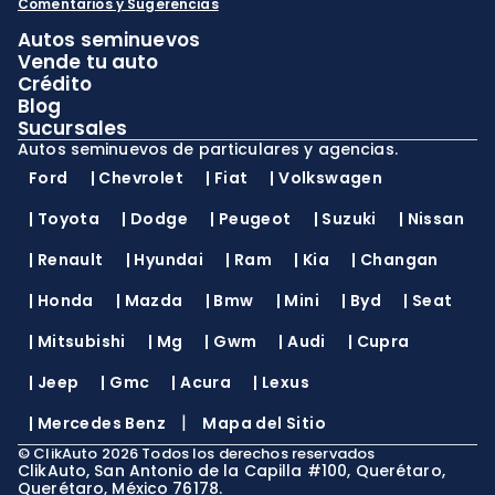
Comentarios y Sugerencias
Autos seminuevos
Vende tu auto
Crédito
Blog
Sucursales
Autos seminuevos de particulares y agencias.
Ford
|
Chevrolet
|
Fiat
|
Volkswagen
|
Toyota
|
Dodge
|
Peugeot
|
Suzuki
|
Nissan
|
Renault
|
Hyundai
|
Ram
|
Kia
|
Changan
|
Honda
|
Mazda
|
Bmw
|
Mini
|
Byd
|
Seat
|
Mitsubishi
|
Mg
|
Gwm
|
Audi
|
Cupra
|
Jeep
|
Gmc
|
Acura
|
Lexus
|
|
Mercedes Benz
Mapa del Sitio
©
ClikAuto
2026
Todos los derechos reservados
ClikAuto, San Antonio de la Capilla #100, Querétaro,
Querétaro, México 76178.