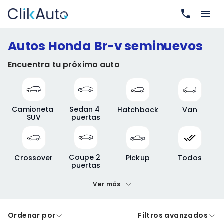
Autos Honda Br-v seminuevos
Encuentra tu próximo auto
Camioneta 
Sedan 4 
Hatchback
Van
SUV
puertas
Coupe 2 
Crossover
Pickup
Todos
puertas
Ver más
Precio mínimo
Precio máximo
Ordenar por
Filtros avanzados
A crédito
De contado