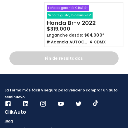
1 año de garantía GRATIS*
Cdmx y Edo Mex
Querétaro
Si no te gusta, lo devuelves*
Honda Br-v 2022
Con garantía
Negociar precio
$319,000
Enganche desde:
$64,000*
Agencia AUTOCOM
CDMX
Borrar todo
Ver autos
Fin de resultados
La forma más fácil y segura para vender o comprar un auto
seminuevo
ClikAuto
Blog