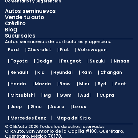
Comentarios y Sugerencias
Autos seminuevos
Vende tu auto
Crédito
Blog
Sucursales
Autos seminuevos de particulares y agencias.
Ford
|
Chevrolet
|
Fiat
|
Volkswagen
|
Toyota
|
Dodge
|
Peugeot
|
Suzuki
|
Nissan
|
Renault
|
Kia
|
Hyundai
|
Ram
|
Changan
|
Honda
|
Mazda
|
Bmw
|
Mini
|
Byd
|
Seat
|
Mitsubishi
|
Mg
|
Gwm
|
Audi
|
Cupra
|
Jeep
|
Gmc
|
Acura
|
Lexus
|
|
Mercedes Benz
Mapa del Sitio
©
ClikAuto
2026
Todos los derechos reservados
ClikAuto, San Antonio de la Capilla #100, Querétaro,
Querétaro, México 76178.