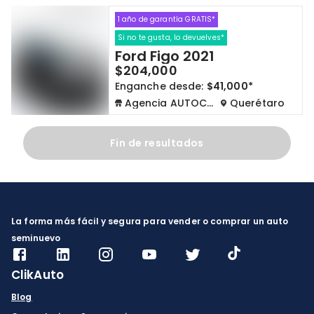
1 año de garantía GRATIS*
Cdmx y Edo Mex
Querétaro
Si no te gusta, lo devuelves*
Ford Figo 2021
Con garantía
Negociar precio
$204,000
Enganche desde:
$41,000*
Agencia AUTOCOM
Querétaro
Borrar todo
Ver autos
Fin de resultados
La forma más fácil y segura para vender o comprar un auto
seminuevo
ClikAuto
Blog