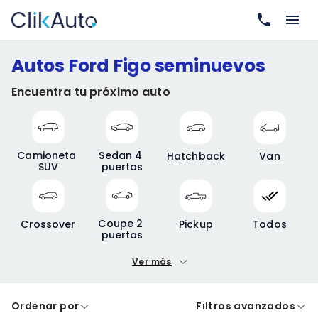
Autos Ford Figo seminuevos
Encuentra tu próximo auto
Camioneta 
Sedan 4 
Hatchback
Van
SUV
puertas
Coupe 2 
Crossover
Pickup
Todos
puertas
Ver más
Precio mínimo
Precio máximo
Ordenar por
Filtros avanzados
A crédito
De contado