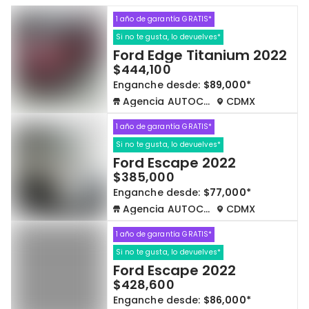
1 año de garantía GRATIS*
Cdmx y Edo Mex
Querétaro
Si no te gusta, lo devuelves*
Ford Edge Titanium 2022
Con garantía
Negociar precio
$444,100
Enganche desde:
$89,000*
Agencia AUTOCOM
CDMX
Borrar todo
Ver autos
1 año de garantía GRATIS*
Si no te gusta, lo devuelves*
Ford Escape 2022
$385,000
Enganche desde:
$77,000*
Agencia AUTOCOM
CDMX
1 año de garantía GRATIS*
Si no te gusta, lo devuelves*
Ford Escape 2022
$428,600
Enganche desde:
$86,000*