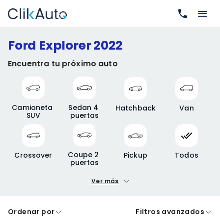
Ford Explorer 2022
Encuentra tu próximo auto
Camioneta 
Sedan 4 
Hatchback
Van
SUV
puertas
Coupe 2 
Crossover
Pickup
Todos
puertas
Ver más
Precio mínimo
Precio máximo
Ordenar por
Filtros avanzados
A crédito
De contado