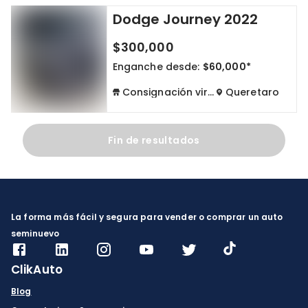
Dodge Journey 2022
Cdmx y Edo Mex
Querétaro
$300,000
Con garantía
Negociar precio
Enganche desde:
$60,000*
Consignación virtual
Queretaro
Borrar todo
Ver autos
Fin de resultados
La forma más fácil y segura para vender o comprar un auto
seminuevo
ClikAuto
Blog