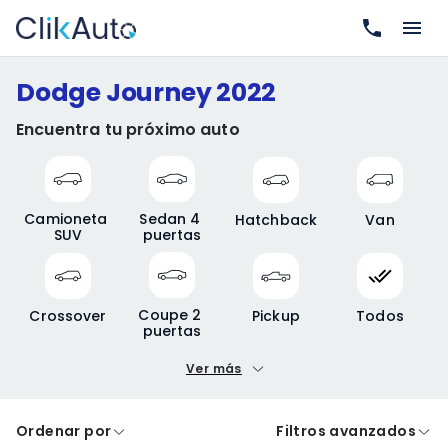
Dodge Journey 2022
Encuentra tu próximo auto
Camioneta 
Sedan 4 
Hatchback
Van
SUV
puertas
Coupe 2 
Crossover
Pickup
Todos
puertas
Ver más
Precio mínimo
Precio máximo
Ordenar por
Filtros avanzados
A crédito
De contado