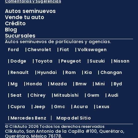
Comentarios y Sugerencias
Autos seminuevos
Vende tu auto
Crédito
Blog
Sucursales
Autos seminuevos de particulares y agencias.
Ford
|
Chevrolet
|
Fiat
|
Volkswagen
|
Dodge
|
Toyota
|
Peugeot
|
Suzuki
|
Nissan
|
Renault
|
Hyundai
|
Ram
|
Kia
|
Changan
|
Mg
|
Honda
|
Mazda
|
Bmw
|
Mini
|
Byd
|
Seat
|
Chirey
|
Mitsubishi
|
Gwm
|
Audi
|
Cupra
|
Jeep
|
Gmc
|
Acura
|
Lexus
|
|
Mercedes Benz
Mapa del Sitio
©
ClikAuto
2026
Todos los derechos reservados
ClikAuto, San Antonio de la Capilla #100, Querétaro,
Querétaro, México 76178.