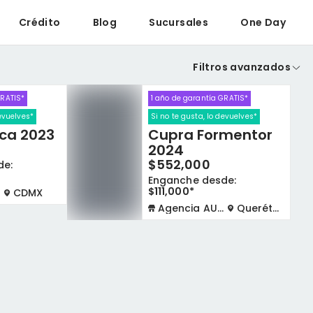
Crédito
Blog
Sucursales
One Day
Filtros avanzados
GRATIS*
1 año de garantía GRATIS*
devuelves*
Si no te gusta, lo devuelves*
ca 2023
Cupra Formentor
2024
$552,000
de:
Enganche desde:
$111,000*
CDMX
Agencia AUTOCOM
Querétaro