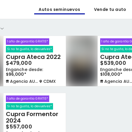
Autos seminuevos
Vende tu auto
1 año de garantía GRATIS*
1 año de garantía 
Si no te gusta, lo devuelves*
Si no te gusta, lo 
Cupra Ateca 2022
Cupra Ate
$479,000
$539,000
Enganche desde:
Enganche des
$96,000*
$108,000*
Agencia AUTOCOM
CDMX
Agencia AUTOCOM
1 año de garantía GRATIS*
Si no te gusta, lo devuelves*
Cupra Formentor
2024
$557,000