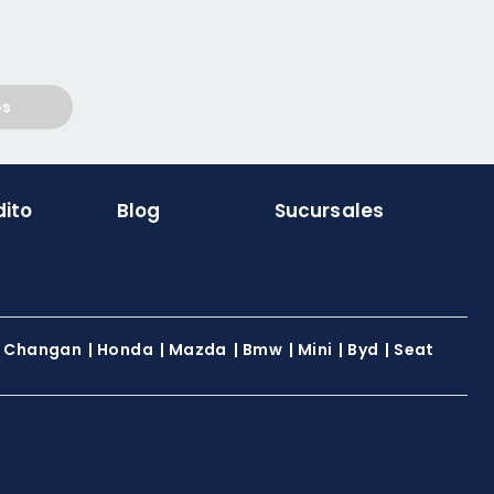
os
dito
Blog
Sucursales
|
Changan
|
Honda
|
Mazda
|
Bmw
|
Mini
|
Byd
|
Seat