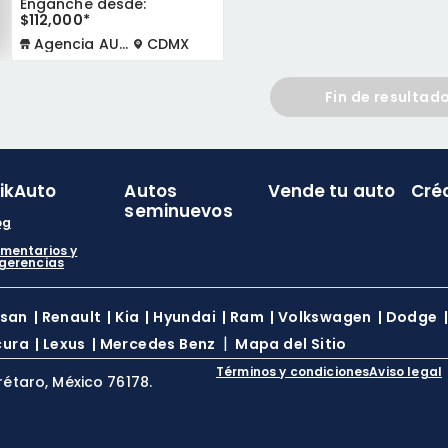
Enganche desde:
$112,000*
Agencia AUTOCOM
CDMX
Fin de resultad
likAuto
Autos
Vende tu auto
Cré
seminuevos
og
mentarios y
gerencias
ssan
|
Renault
|
Kia
|
Hyundai
|
Ram
|
Volkswagen
|
Dodge
|
cura
|
Lexus
|
Mercedes Benz
Mapa del Sitio
Términos y condiciones
Aviso legal
rétaro, México 76178.