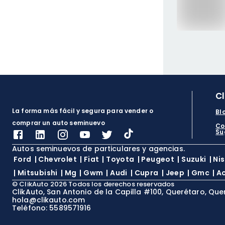
C
La forma más fácil y segura para vender o
Bl
comprar un auto seminuevo
Co
Su
Autos seminuevos de particulares y agencias.
Ford
|
Chevrolet
|
Fiat
|
Toyota
|
Peugeot
|
Suzuki
|
Ni
|
Mitsubishi
|
Mg
|
Gwm
|
Audi
|
Cupra
|
Jeep
|
Gmc
|
A
©
ClikAuto
2026
Todos los derechos reservados
ClikAuto, San Antonio de la Capilla #100, Querétaro, Que
hola@clikauto.com
Teléfono: 5589571916