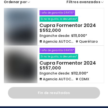
Ordenar por
Filtros avanzados
A crédito
De contado
1 año de garantía GRATIS*
Cdmx y Edo Mex
Querétaro
Si no te gusta, lo devuelves*
Cupra Formentor 2024
Con garantía
Negociar precio
$552,000
Enganche desde:
$111,000*
Agencia AUTOCOM
Querétaro
Borrar todo
Ver autos
1 año de garantía GRATIS*
Si no te gusta, lo devuelves*
Cupra Formentor 2024
$557,000
Enganche desde:
$112,000*
Agencia AUTOCOM
CDMX
Fin de resultados