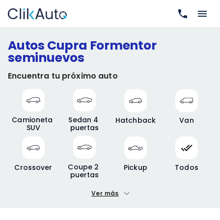
Autos Cupra Formentor
seminuevos
Encuentra tu próximo auto
Camioneta 
Sedan 4 
Hatchback
Van
SUV
puertas
Coupe 2 
Crossover
Pickup
Todos
puertas
Ver más
Precio mínimo
Precio máximo