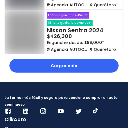
Agencia AUTOCOM
Querétaro
1 año de garantía GRATIS*
Si no te gusta, lo devuelves*
Nissan Sentra 2024
$426,300
Enganche desde:
$86,000*
Agencia AUTOCOM
Querétaro
Cargar más
La forma más fácil y segura para vender o comprar un auto
seminuevo
ClikAuto