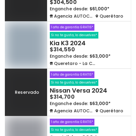
$304,500
Enganche desde:
$61,000*
Agencia AUTOCOM
Querétaro
1 año de garantía GRATIS*
Si no te gusta, lo devuelves*
Kia K3 2024
$314,550
Enganche desde:
$63,000*
Queretaro - La Capilla
1 año de garantía GRATIS*
Si no te gusta, lo devuelves*
Nissan Versa 2024
Reservado
$314,700
Enganche desde:
$63,000*
Agencia AUTOCOM
Querétaro
1 año de garantía GRATIS*
Si no te gusta, lo devuelves*