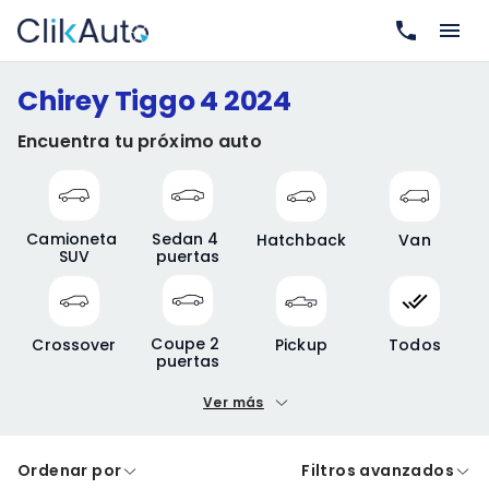
Chirey Tiggo 4 2024
Encuentra tu próximo auto
Camioneta 
Sedan 4 
Hatchback
Van
SUV
puertas
Coupe 2 
Crossover
Pickup
Todos
puertas
Ver más
Precio mínimo
Precio máximo
Ordenar por
Filtros avanzados
A crédito
De contado