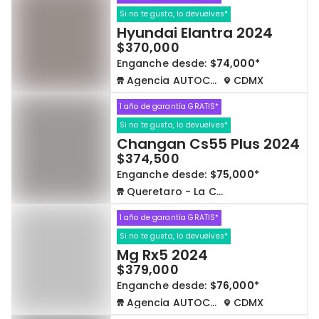
Si no te gusta, lo devuelves*
Hyundai Elantra 2024
$370,000
Enganche desde:
$74,000*
Agencia AUTOCOM
CDMX
1 año de garantía GRATIS*
Si no te gusta, lo devuelves*
Changan Cs55 Plus 2024
$374,500
Enganche desde:
$75,000*
Queretaro - La Capilla
1 año de garantía GRATIS*
Si no te gusta, lo devuelves*
Mg Rx5 2024
$379,000
Enganche desde:
$76,000*
Agencia AUTOCOM
CDMX