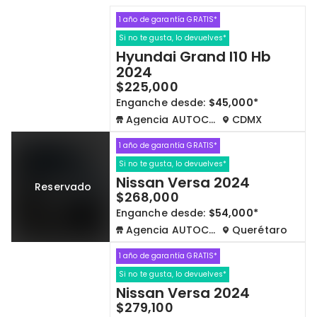
1 año de garantía GRATIS*
Cdmx y Edo Mex
Querétaro
Si no te gusta, lo devuelves*
Hyundai Grand I10 Hb
Con garantía
Negociar precio
2024
$225,000
Enganche desde:
$45,000*
Borrar todo
Ver autos
Agencia AUTOCOM
CDMX
1 año de garantía GRATIS*
Si no te gusta, lo devuelves*
Nissan Versa 2024
Reservado
$268,000
Enganche desde:
$54,000*
Agencia AUTOCOM
Querétaro
1 año de garantía GRATIS*
Si no te gusta, lo devuelves*
Nissan Versa 2024
$279,100