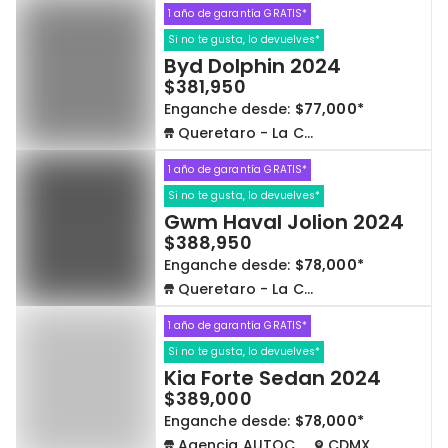
1 año de garantía GRATIS*
Si no te gusta, lo devuelves*
Byd Dolphin 2024
$381,950
Enganche desde:
$77,000*
Queretaro - La Capilla
1 año de garantía GRATIS*
Si no te gusta, lo devuelves*
Gwm Haval Jolion 2024
$388,950
Enganche desde:
$78,000*
Queretaro - La Capilla
1 año de garantía GRATIS*
Si no te gusta, lo devuelves*
Kia Forte Sedan 2024
$389,000
Enganche desde:
$78,000*
Agencia AUTOCOM
CDMX