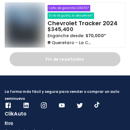
1 año de garantía GRATIS*
Cdmx y Edo Mex
Querétaro
Si no te gusta, lo devuelves*
Chevrolet Tracker 2024
Con garantía
Negociar precio
$345,400
Enganche desde:
$70,000*
Queretaro - La Capilla
Borrar todo
Ver autos
Fin de resultados
La forma más fácil y segura para vender o comprar un auto
seminuevo
ClikAuto
Blog