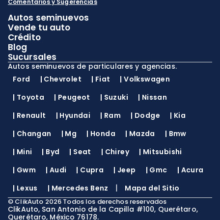
Comentarios y Sugerencias
Autos seminuevos
Vende tu auto
Crédito
Blog
Sucursales
Autos seminuevos de particulares y agencias.
Ford
|
Chevrolet
|
Fiat
|
Volkswagen
|
Toyota
|
Peugeot
|
Suzuki
|
Nissan
|
Renault
|
Hyundai
|
Ram
|
Dodge
|
Kia
|
Changan
|
Mg
|
Honda
|
Mazda
|
Bmw
|
Mini
|
Byd
|
Seat
|
Chirey
|
Mitsubishi
|
Gwm
|
Audi
|
Cupra
|
Jeep
|
Gmc
|
Acura
|
|
Lexus
|
Mercedes Benz
Mapa del Sitio
©
ClikAuto
2026
Todos los derechos reservados
ClikAuto, San Antonio de la Capilla #100, Querétaro,
Querétaro, México 76178.