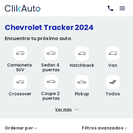
Chevrolet Tracker 2024
Encuentra tu próximo auto
Camioneta 
Sedan 4 
Hatchback
Van
SUV
puertas
Coupe 2 
Crossover
Pickup
Todos
puertas
Ver más
Precio mínimo
Precio máximo
Ordenar por
Filtros avanzados
A crédito
De contado