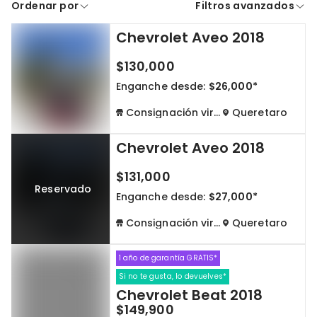
Ordenar por
Filtros avanzados
A crédito
De contado
Chevrolet Aveo 2018
Cdmx y Edo Mex
Querétaro
$130,000
Con garantía
Negociar precio
Enganche desde:
$26,000*
Consignación virtual
Queretaro
Borrar todo
Ver autos
Chevrolet Aveo 2018
$131,000
Reservado
Enganche desde:
$27,000*
Consignación virtual
Queretaro
1 año de garantía GRATIS*
Si no te gusta, lo devuelves*
Chevrolet Beat 2018
$149,900