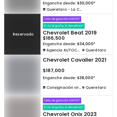
Enganche desde:
$30,000*
Queretaro - La Capilla
1 año de garantía GRATIS*
Si no te gusta, lo devuelves*
Chevrolet Beat 2019
Reservado
$166,500
Enganche desde:
$34,000*
Agencia AUTOCOM
Querétaro
Chevrolet Cavalier 2021
$187,000
Enganche desde:
$38,000*
Consignación virtual
Queretaro
1 año de garantía GRATIS*
Si no te gusta, lo devuelves*
Chevrolet Onix 2023