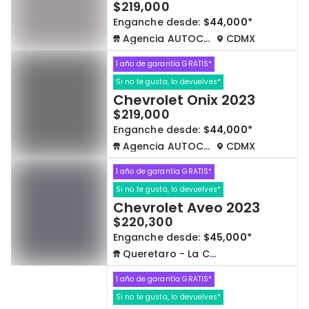
$219,000
Enganche desde:
$44,000*
Agencia AUTOCOM
CDMX
1 año de garantía GRATIS*
Si no te gusta, lo devuelves*
Chevrolet Onix 2023
$219,000
Enganche desde:
$44,000*
Agencia AUTOCOM
CDMX
1 año de garantía GRATIS*
Si no te gusta, lo devuelves*
Chevrolet Aveo 2023
$220,300
Enganche desde:
$45,000*
Queretaro - La Capilla
1 año de garantía GRATIS*
Si no te gusta, lo devuelves*