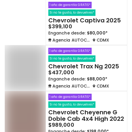
1 año de garantía GRATIS*
Si no te gusta, lo devuelves*
Chevrolet Captiva 2025
$399,100
Enganche desde:
$80,000*
Agencia AUTOCOM
CDMX
1 año de garantía GRATIS*
Si no te gusta, lo devuelves*
Chevrolet Trax Ng 2025
$437,000
Enganche desde:
$88,000*
Agencia AUTOCOM
CDMX
1 año de garantía GRATIS*
Si no te gusta, lo devuelves*
Chevrolet Cheyenne G
Doble Cab 4x4 High 2022
$989,000
Enganche desde:
$198,000*