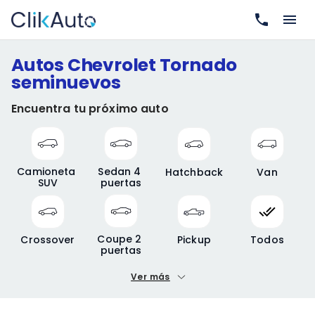
Autos Chevrolet Tornado
seminuevos
Encuentra tu próximo auto
Camioneta 
Sedan 4 
Hatchback
Van
SUV
puertas
Coupe 2 
Crossover
Pickup
Todos
puertas
Ver más
Precio mínimo
Precio máximo