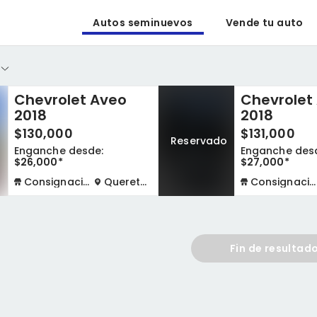
Autos seminuevos
Vende tu auto
Chevrolet Aveo
Chevrolet
2018
2018
$130,000
$131,000
Reservado
Enganche desde:
Enganche des
$26,000*
$27,000*
Consignación virtual
Queretaro
Consignación virtual
Fin de resultad