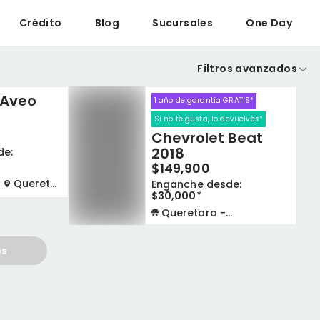
Crédito
Blog
Sucursales
One Day
Filtros avanzados
 Aveo
1 año de garantía GRATIS*
Si no te gusta, lo devuelves*
Chevrolet Beat
2018
de:
$149,900
Queretaro
Enganche desde:
$30,000*
Queretaro - La Capilla
os