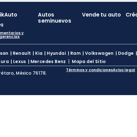
likAuto
Autos
Vende tu auto
Cré
seminuevos
og
mentarios y
gerencias
ssan
|
Renault
|
Kia
|
Hyundai
|
Ram
|
Volkswagen
|
Dodge
|
cura
|
Lexus
|
Mercedes Benz
Mapa del Sitio
Términos y condiciones
Aviso legal
rétaro, México 76178.