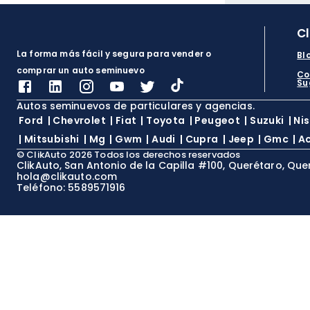
C
La forma más fácil y segura para vender o
Bl
comprar un auto seminuevo
Co
Su
Autos seminuevos de particulares y agencias.
Ford
|
Chevrolet
|
Fiat
|
Toyota
|
Peugeot
|
Suzuki
|
Ni
|
Mitsubishi
|
Mg
|
Gwm
|
Audi
|
Cupra
|
Jeep
|
Gmc
|
A
©
ClikAuto
2026
Todos los derechos reservados
ClikAuto, San Antonio de la Capilla #100, Querétaro, Que
hola@clikauto.com
Teléfono: 5589571916