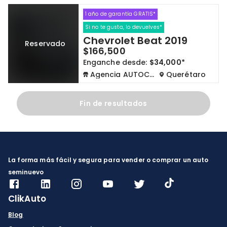
1 año de garantía GRATIS*
Cdmx y Edo Mex
Querétaro
Si no te gusta, lo devuelves*
Chevrolet Beat 2019
Reservado
Con garantía
Negociar precio
$166,500
Enganche desde:
$34,000*
Agencia AUTOCOM
Querétaro
Borrar todo
Ver autos
Fin de resultados
La forma más fácil y segura para vender o comprar un auto
seminuevo
ClikAuto
Blog