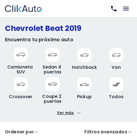
Chevrolet Beat 2019
Encuentra tu próximo auto
Camioneta 
Sedan 4 
Hatchback
Van
SUV
puertas
Coupe 2 
Crossover
Pickup
Todos
puertas
Ver más
Precio mínimo
Precio máximo
Ordenar por
Filtros avanzados
A crédito
De contado