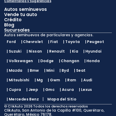
Comentarios y Sugerencias
Autos seminuevos
Vende tu auto
Crédito
Blog
Sucursales
Autos seminuevos de particulares y agencias.
Ford
|
Chevrolet
|
Fiat
|
Toyota
|
Peugeot
|
Suzuki
|
Nissan
|
Renault
|
Kia
|
Hyundai
|
Volkswagen
|
Dodge
|
Changan
|
Honda
|
Mazda
|
Bmw
|
Mini
|
Byd
|
Seat
|
Mitsubishi
|
Mg
|
Gwm
|
Ram
|
Audi
|
Cupra
|
Jeep
|
Gmc
|
Acura
|
Lexus
|
|
Mercedes Benz
Mapa del Sitio
©
ClikAuto
2026
Todos los derechos reservados
ClikAuto, San Antonio de la Capilla #100, Querétaro,
Querétaro, México 76178.