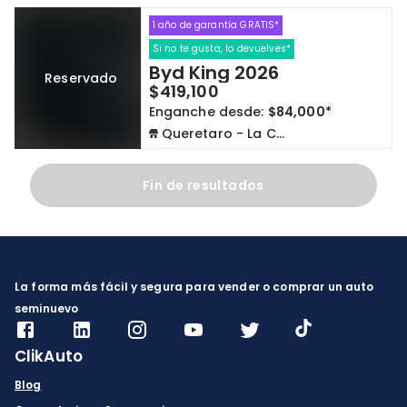
1 año de garantía GRATIS*
Cdmx y Edo Mex
Querétaro
Si no te gusta, lo devuelves*
Byd King 2026
Reservado
Con garantía
Negociar precio
$419,100
Enganche desde:
$84,000*
Queretaro - La Capilla
Borrar todo
Ver autos
Fin de resultados
La forma más fácil y segura para vender o comprar un auto
seminuevo
ClikAuto
Blog