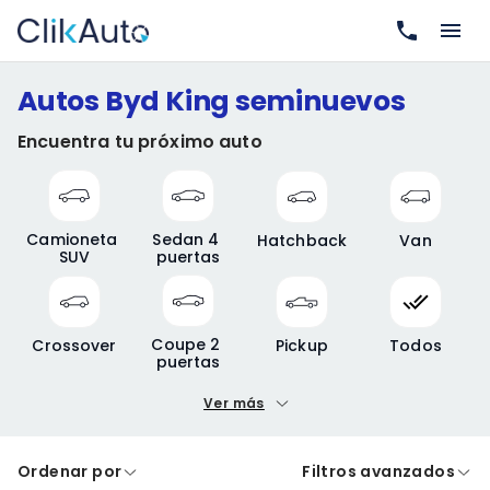
Autos Byd King seminuevos
Encuentra tu próximo auto
Camioneta 
Sedan 4 
Hatchback
Van
SUV
puertas
Coupe 2 
Crossover
Pickup
Todos
puertas
Ver más
Precio mínimo
Precio máximo
Ordenar por
Filtros avanzados
A crédito
De contado