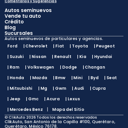
Comentarios y Sugerencias
Autos seminuevos
Vende tu auto
Crédito
Blog
Sucursales
Autos seminuevos de particulares y agencias.
Ford
|
Chevrolet
|
Fiat
|
Toyota
|
Peugeot
|
Suzuki
|
Nissan
|
Renault
|
Kia
|
Hyundai
|
Ram
|
Volkswagen
|
Dodge
|
Changan
|
Honda
|
Mazda
|
Bmw
|
Mini
|
Byd
|
Seat
|
Mitsubishi
|
Mg
|
Gwm
|
Audi
|
Cupra
|
Jeep
|
Gmc
|
Acura
|
Lexus
|
|
Mercedes Benz
Mapa del Sitio
©
ClikAuto
2026
Todos los derechos reservados
ClikAuto, San Antonio de la Capilla #100, Querétaro,
Querétaro, México 76178.