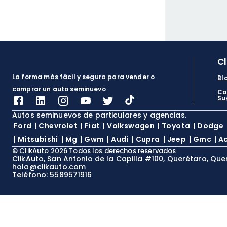
C
La forma más fácil y segura para vender o
Bl
comprar un auto seminuevo
Co
Su
Autos seminuevos de particulares y agencias.
Ford
|
Chevrolet
|
Fiat
|
Volkswagen
|
Toyota
|
Dodge
|
Mitsubishi
|
Mg
|
Gwm
|
Audi
|
Cupra
|
Jeep
|
Gmc
|
A
©
ClikAuto
2026
Todos los derechos reservados
ClikAuto, San Antonio de la Capilla #100, Querétaro, Que
hola@clikauto.com
Teléfono: 5589571916