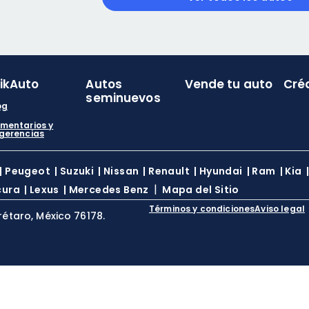
likAuto
Autos
Vende tu auto
Cré
seminuevos
og
mentarios y
gerencias
|
Peugeot
|
Suzuki
|
Nissan
|
Renault
|
Hyundai
|
Ram
|
Kia
|
cura
|
Lexus
|
Mercedes Benz
Mapa del Sitio
Términos y condiciones
Aviso legal
rétaro, México 76178.