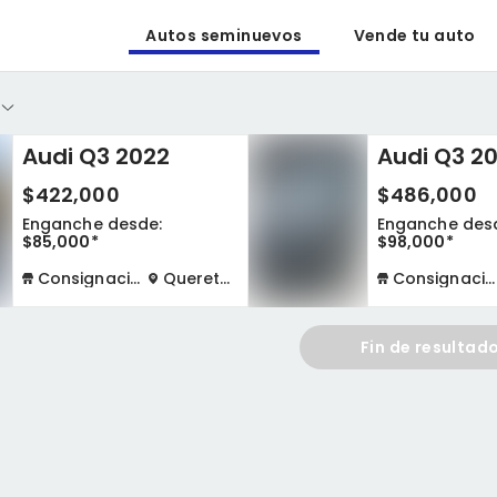
Autos seminuevos
Vende tu auto
Audi Q3 2022
Audi Q3 2
$422,000
$486,000
Enganche desde:
Enganche des
$85,000*
$98,000*
Consignación física
Queretaro
Consignación virtual
Fin de resultad