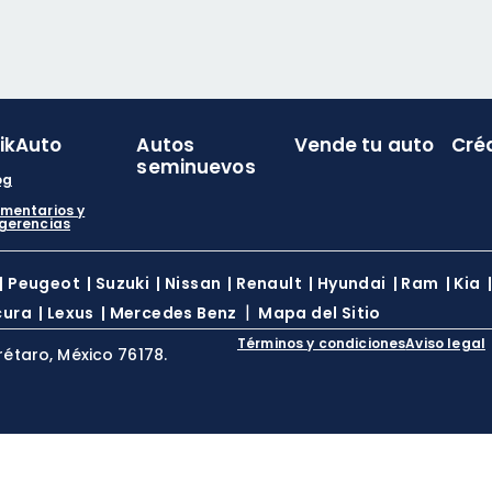
likAuto
Autos
Vende tu auto
Cré
seminuevos
og
mentarios y
gerencias
|
Peugeot
|
Suzuki
|
Nissan
|
Renault
|
Hyundai
|
Ram
|
Kia
|
cura
|
Lexus
|
Mercedes Benz
Mapa del Sitio
Términos y condiciones
Aviso legal
rétaro, México 76178.