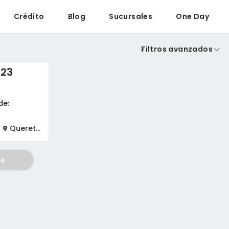
Crédito
Blog
Sucursales
One Day
Filtros avanzados
023
de:
Queretaro
os