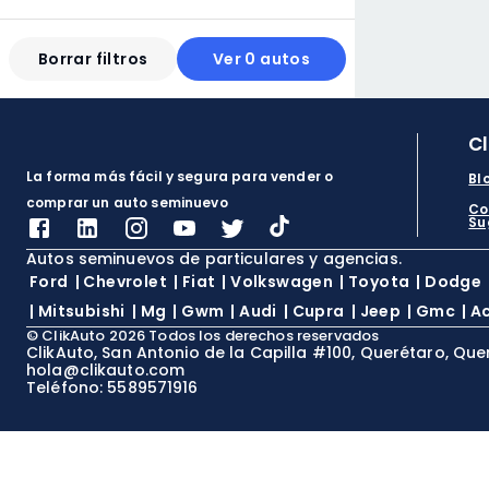
Borrar filtros
Ver 0 autos
C
La forma más fácil y segura para vender o
Bl
comprar un auto seminuevo
Co
Su
Autos seminuevos de particulares y agencias.
Ford
|
Chevrolet
|
Fiat
|
Volkswagen
|
Toyota
|
Dodge
|
Mitsubishi
|
Mg
|
Gwm
|
Audi
|
Cupra
|
Jeep
|
Gmc
|
A
©
ClikAuto
2026
Todos los derechos reservados
ClikAuto, San Antonio de la Capilla #100, Querétaro, Que
hola@clikauto.com
Teléfono: 5589571916