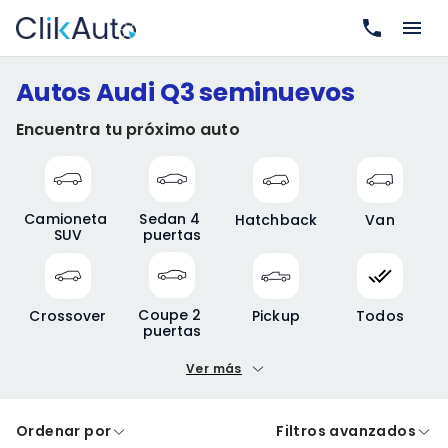
Autos Audi Q3 seminuevos
Encuentra tu próximo auto
Camioneta 
Sedan 4 
Hatchback
Van
SUV
puertas
Coupe 2 
Crossover
Pickup
Todos
puertas
Ver más
Precio mínimo
Precio máximo
Ordenar por
Filtros avanzados
A crédito
De contado