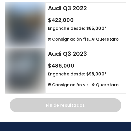
Audi Q3 2022
Cdmx y Edo Mex
Querétaro
$422,000
Con garantía
Negociar precio
Enganche desde:
$85,000*
Consignación física
Queretaro
Borrar todo
Ver autos
Audi Q3 2023
$486,000
Enganche desde:
$98,000*
Consignación virtual
Queretaro
Fin de resultados