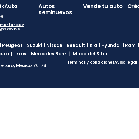
likAuto
Autos
Vende tu auto
Cré
seminuevos
og
mentarios y
gerencias
|
Peugeot
|
Suzuki
|
Nissan
|
Renault
|
Kia
|
Hyundai
|
Ram
|
cura
|
Lexus
|
Mercedes Benz
Mapa del Sitio
Términos y condiciones
Aviso legal
rétaro, México 76178.