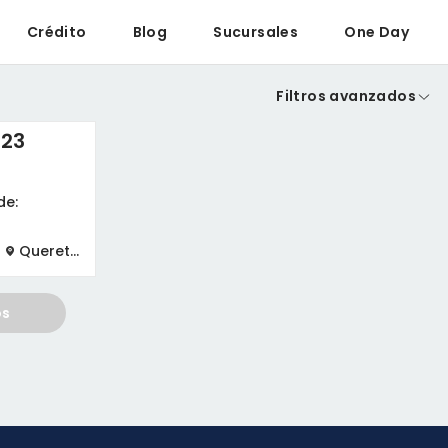
Crédito
Blog
Sucursales
One Day
Filtros avanzados
023
de:
Queretaro
os