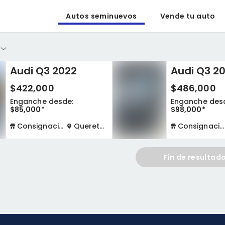
Autos seminuevos
Vende tu auto
Audi Q3 2022
Audi Q3 2
$422,000
$486,000
Enganche desde:
Enganche des
$85,000*
$98,000*
Consignación física
Queretaro
Consignación virtual
Fin de resultad