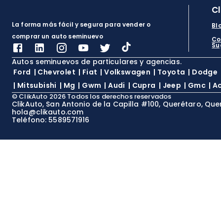
C
La forma más fácil y segura para vender o
Bl
comprar un auto seminuevo
Co
Su
Autos seminuevos de particulares y agencias.
Ford
|
Chevrolet
|
Fiat
|
Volkswagen
|
Toyota
|
Dodge
|
Mitsubishi
|
Mg
|
Gwm
|
Audi
|
Cupra
|
Jeep
|
Gmc
|
A
©
ClikAuto
2026
Todos los derechos reservados
ClikAuto, San Antonio de la Capilla #100, Querétaro, Que
hola@clikauto.com
Teléfono: 5589571916