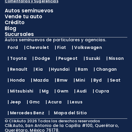
Comentarios y Sugerencias
Autos seminuevos
Vende tu auto
Crédito
Blog
Sucursales
Autos seminuevos de particulares y agencias.
Ford
|
Chevrolet
|
Fiat
|
Volkswagen
|
Toyota
|
Dodge
|
Peugeot
|
Suzuki
|
Nissan
|
Renault
|
Kia
|
Hyundai
|
Ram
|
Changan
|
Honda
|
Mazda
|
Bmw
|
Mini
|
Byd
|
Seat
|
Mitsubishi
|
Mg
|
Gwm
|
Audi
|
Cupra
|
Jeep
|
Gmc
|
Acura
|
Lexus
|
|
Mercedes Benz
Mapa del Sitio
©
ClikAuto
2026
Todos los derechos reservados
ClikAuto, San Antonio de la Capilla #100, Querétaro,
Querétaro, México 76178.