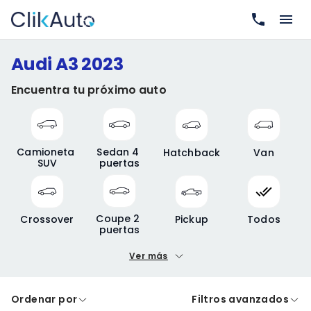
Audi A3 2023
Encuentra tu próximo auto
Camioneta 
Sedan 4 
Hatchback
Van
SUV
puertas
Coupe 2 
Crossover
Pickup
Todos
puertas
Ver más
Precio mínimo
Precio máximo
Ordenar por
Filtros avanzados
A crédito
De contado