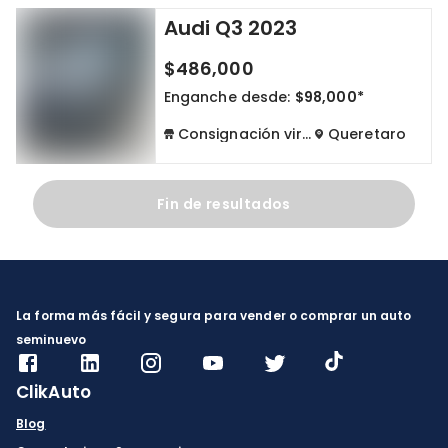
Audi Q3 2023
Cdmx y Edo Mex
Querétaro
$486,000
Con garantía
Negociar precio
Enganche desde:
$98,000*
Consignación virtual
Queretaro
Borrar todo
Ver autos
Fin de resultados
La forma más fácil y segura para vender o comprar un auto
seminuevo
ClikAuto
Blog