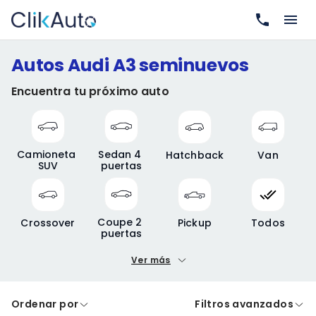
Autos Audi A3 seminuevos
Encuentra tu próximo auto
Camioneta 
Sedan 4 
Hatchback
Van
SUV
puertas
Coupe 2 
Crossover
Pickup
Todos
puertas
Ver más
Precio mínimo
Precio máximo
Ordenar por
Filtros avanzados
A crédito
De contado