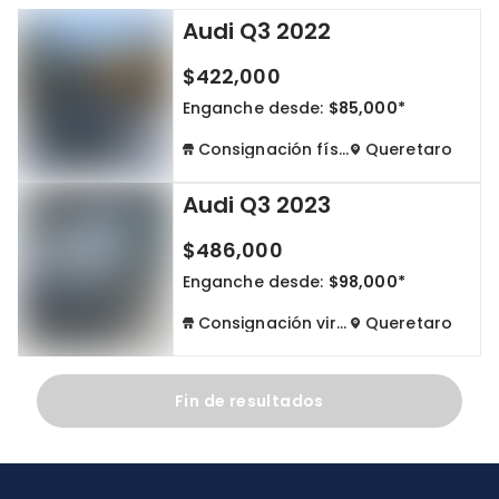
Audi Q3 2022
Cdmx y Edo Mex
Querétaro
$422,000
Con garantía
Negociar precio
Enganche desde:
$85,000*
Consignación física
Queretaro
Borrar todo
Ver autos
Audi Q3 2023
$486,000
Enganche desde:
$98,000*
Consignación virtual
Queretaro
Fin de resultados