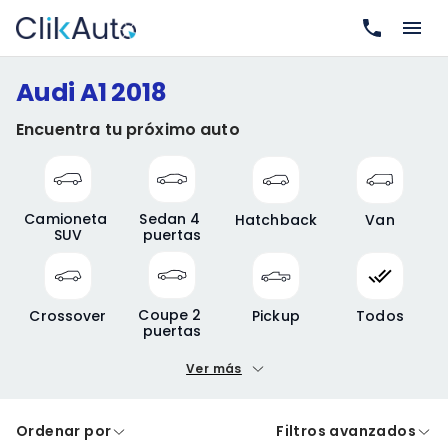
Audi A1 2018
Encuentra tu próximo auto
Camioneta 
Sedan 4 
Hatchback
Van
SUV
puertas
Coupe 2 
Crossover
Pickup
Todos
puertas
Ver más
Precio mínimo
Precio máximo
Ordenar por
Filtros avanzados
A crédito
De contado