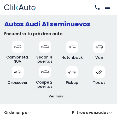
Autos Audi A1 seminuevos
Encuentra tu próximo auto
Camioneta 
Sedan 4 
Hatchback
Van
SUV
puertas
Coupe 2 
Crossover
Pickup
Todos
puertas
Ver más
Precio mínimo
Precio máximo
Ordenar por
Filtros avanzados
A crédito
De contado