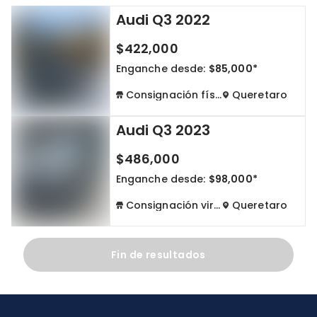
Audi Q3 2022
Cdmx y Edo Mex
Querétaro
$422,000
Con garantía
Negociar precio
Enganche desde:
$85,000*
Consignación física
Queretaro
Borrar todo
Ver autos
Audi Q3 2023
$486,000
Enganche desde:
$98,000*
Consignación virtual
Queretaro
Fin de resultados