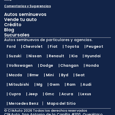
Comentarios y Sugerencias
Autos seminuevos
Vende tu auto
Crédito
Blog
Sucursales
Autos seminuevos de particulares y agencias.
Ford
|
Chevrolet
|
Fiat
|
Toyota
|
Peugeot
|
Suzuki
|
Nissan
|
Renault
|
Kia
|
Hyundai
|
Volkswagen
|
Dodge
|
Changan
|
Honda
|
Mazda
|
Bmw
|
Mini
|
Byd
|
Seat
|
Mitsubishi
|
Mg
|
Gwm
|
Ram
|
Audi
|
Cupra
|
Jeep
|
Gmc
|
Acura
|
Lexus
|
|
Mercedes Benz
Mapa del Sitio
©
ClikAuto
2026
Todos los derechos reservados
ClikAuto, San Antonio de la Capilla #100, Querétaro,