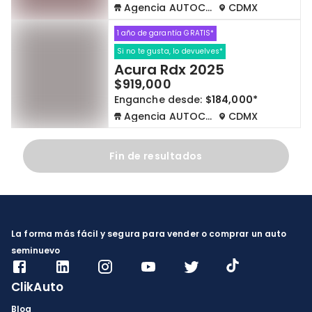
Agencia AUTOCOM
CDMX
1 año de garantía GRATIS*
Si no te gusta, lo devuelves*
Acura Rdx 2025
$919,000
Enganche desde:
$184,000*
Agencia AUTOCOM
CDMX
Fin de resultados
La forma más fácil y segura para vender o comprar un auto
seminuevo
ClikAuto
Blog