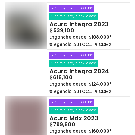
1 año de garantía GRATIS*
Cdmx y Edo Mex
Querétaro
Si no te gusta, lo devuelves*
Acura Integra 2023
Con garantía
Negociar precio
$539,100
Enganche desde:
$108,000*
Agencia AUTOCOM
CDMX
Borrar todo
Ver autos
1 año de garantía GRATIS*
Si no te gusta, lo devuelves*
Acura Integra 2024
$619,100
Enganche desde:
$124,000*
Agencia AUTOCOM
CDMX
1 año de garantía GRATIS*
Si no te gusta, lo devuelves*
Acura Mdx 2023
$799,900
Enganche desde:
$160,000*