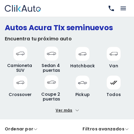
Autos Acura Tlx seminuevos
Encuentra tu próximo auto
Camioneta 
Sedan 4 
Hatchback
Van
SUV
puertas
Coupe 2 
Crossover
Pickup
Todos
puertas
Ver más
Precio mínimo
Precio máximo
Ordenar por
Filtros avanzados
A crédito
De contado