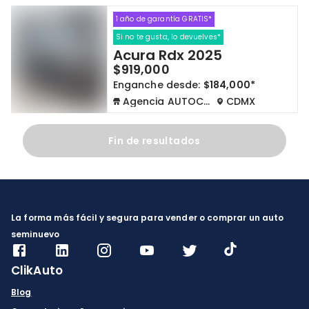
1 año de garantía GRATIS*
Cdmx y Edo Mex
Querétaro
Si no te gusta, lo devuelves*
Acura Rdx 2025
Con garantía
Negociar precio
$919,000
Enganche desde:
$184,000*
Agencia AUTOCOM
CDMX
Borrar todo
Ver autos
Fin de resultados
La forma más fácil y segura para vender o comprar un auto
seminuevo
ClikAuto
Blog