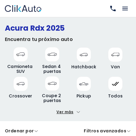
Acura Rdx 2025
Encuentra tu próximo auto
Camioneta 
Sedan 4 
Hatchback
Van
SUV
puertas
Coupe 2 
Crossover
Pickup
Todos
puertas
Ver más
Precio mínimo
Precio máximo
Ordenar por
Filtros avanzados
A crédito
De contado