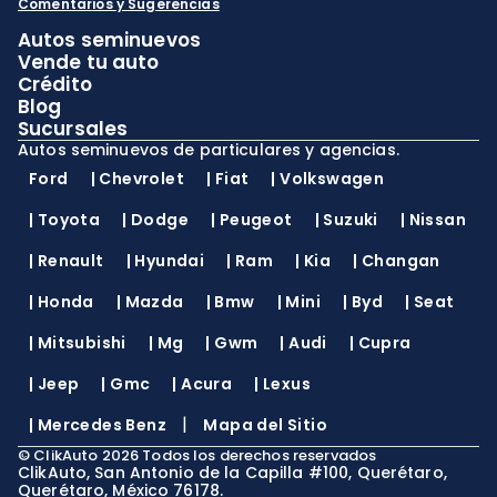
Comentarios y Sugerencias
Autos seminuevos
Vende tu auto
Crédito
Blog
Sucursales
Autos seminuevos de particulares y agencias.
Ford
|
Chevrolet
|
Fiat
|
Volkswagen
|
Toyota
|
Dodge
|
Peugeot
|
Suzuki
|
Nissan
|
Renault
|
Hyundai
|
Ram
|
Kia
|
Changan
|
Honda
|
Mazda
|
Bmw
|
Mini
|
Byd
|
Seat
|
Mitsubishi
|
Mg
|
Gwm
|
Audi
|
Cupra
|
Jeep
|
Gmc
|
Acura
|
Lexus
|
|
Mercedes Benz
Mapa del Sitio
©
ClikAuto
2026
Todos los derechos reservados
ClikAuto, San Antonio de la Capilla #100, Querétaro,
Querétaro, México 76178.