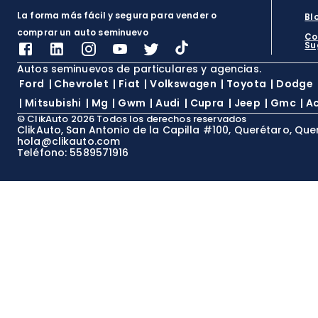
La forma más fácil y segura para vender o
Bl
comprar un auto seminuevo
Co
Su
Autos seminuevos de particulares y agencias.
Ford
|
Chevrolet
|
Fiat
|
Volkswagen
|
Toyota
|
Dodge
|
Mitsubishi
|
Mg
|
Gwm
|
Audi
|
Cupra
|
Jeep
|
Gmc
|
A
©
ClikAuto
2026
Todos los derechos reservados
ClikAuto, San Antonio de la Capilla #100, Querétaro, Que
hola@clikauto.com
Teléfono: 5589571916