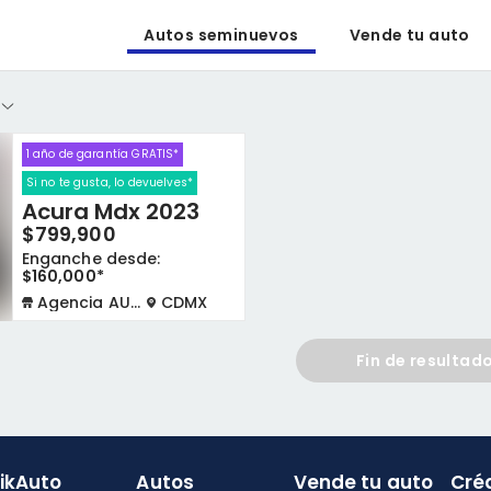
Autos seminuevos
Vende tu auto
1 año de garantía GRATIS*
Si no te gusta, lo devuelves*
Acura Mdx 2023
$799,900
Enganche desde:
$160,000*
Agencia AUTOCOM
CDMX
Fin de resultad
likAuto
Autos
Vende tu auto
Cré