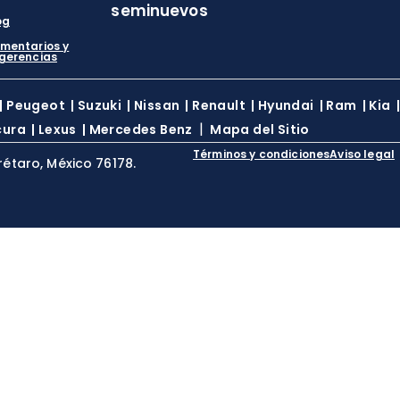
seminuevos
og
mentarios y
gerencias
|
Peugeot
|
Suzuki
|
Nissan
|
Renault
|
Hyundai
|
Ram
|
Kia
|
cura
|
Lexus
|
Mercedes Benz
Mapa del Sitio
Términos y condiciones
Aviso legal
rétaro, México 76178.