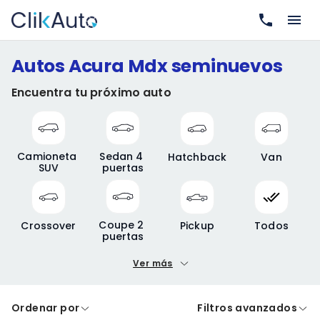
Autos Acura Mdx seminuevos
Encuentra tu próximo auto
Camioneta 
Sedan 4 
Hatchback
Van
SUV
puertas
Coupe 2 
Crossover
Pickup
Todos
puertas
Ver más
Precio mínimo
Precio máximo
Ordenar por
Filtros avanzados
A crédito
De contado