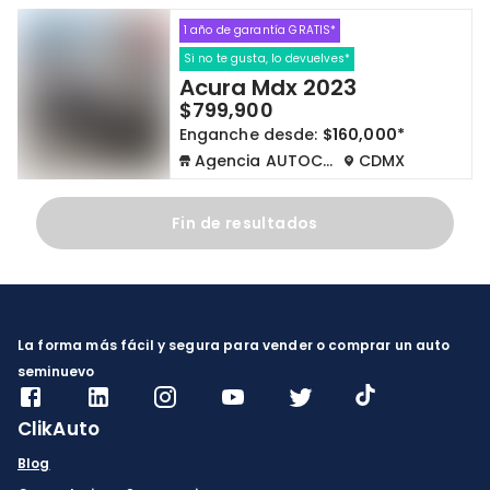
1 año de garantía GRATIS*
Cdmx y Edo Mex
Querétaro
Si no te gusta, lo devuelves*
Acura Mdx 2023
Con garantía
Negociar precio
$799,900
Enganche desde:
$160,000*
Agencia AUTOCOM
CDMX
Borrar todo
Ver autos
Fin de resultados
La forma más fácil y segura para vender o comprar un auto
seminuevo
ClikAuto
Blog