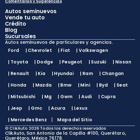
Comentarios y Sugerencias
Autos seminuevos
Vende tu auto
Crédito
Blog
Sucursales
Autos seminuevos de particulares y agencias.
Ford
|
Chevrolet
|
Fiat
|
Volkswagen
|
Toyota
|
Dodge
|
Peugeot
|
Suzuki
|
Nissan
|
Renault
|
Kia
|
Hyundai
|
Ram
|
Changan
|
Honda
|
Mazda
|
Bmw
|
Mini
|
Byd
|
Seat
|
Mitsubishi
|
Mg
|
Gwm
|
Audi
|
Cupra
|
Jeep
|
Gmc
|
Acura
|
Lexus
|
|
Mercedes Benz
Mapa del Sitio
©
ClikAuto
2026
Todos los derechos reservados
ClikAuto, San Antonio de la Capilla #100, Querétaro,
Querétaro, México 76178.