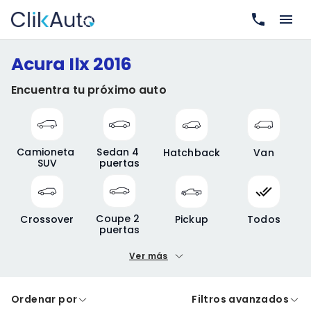
Acura Ilx 2016
Encuentra tu próximo auto
Camioneta 
Sedan 4 
Hatchback
Van
SUV
puertas
Coupe 2 
Crossover
Pickup
Todos
puertas
Ver más
Precio mínimo
Precio máximo
Ordenar por
Filtros avanzados
A crédito
De contado