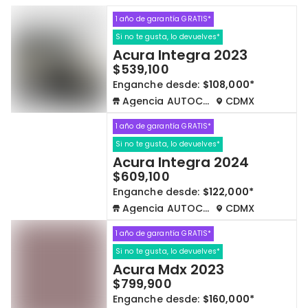
1 año de garantía GRATIS*
Cdmx y Edo Mex
Querétaro
Si no te gusta, lo devuelves*
Acura Integra 2023
Con garantía
Negociar precio
$539,100
Enganche desde:
$108,000*
Agencia AUTOCOM
CDMX
Borrar todo
Ver autos
1 año de garantía GRATIS*
Si no te gusta, lo devuelves*
Acura Integra 2024
$609,100
Enganche desde:
$122,000*
Agencia AUTOCOM
CDMX
1 año de garantía GRATIS*
Si no te gusta, lo devuelves*
Acura Mdx 2023
$799,900
Enganche desde:
$160,000*