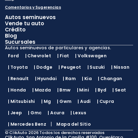
Comentarios y Sugerencias
Autos seminuevos
Vende tu auto
Crédito
Blog
Sucursales
Autos seminuevos de particulares y agencias.
Ford
|
Chevrolet
|
Fiat
|
Volkswagen
|
Toyota
|
Dodge
|
Peugeot
|
Suzuki
|
Nissan
|
Renault
|
Hyundai
|
Ram
|
Kia
|
Changan
|
Honda
|
Mazda
|
Bmw
|
Mini
|
Byd
|
Seat
|
Mitsubishi
|
Mg
|
Gwm
|
Audi
|
Cupra
|
Jeep
|
Gmc
|
Acura
|
Lexus
|
|
Mercedes Benz
Mapa del Sitio
©
ClikAuto
2026
Todos los derechos reservados
ClikAuto, San Antonio de la Capilla #100, Querétaro,