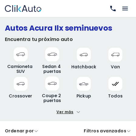
Autos Acura Ilx seminuevos
Encuentra tu próximo auto
Camioneta 
Sedan 4 
Hatchback
Van
SUV
puertas
Coupe 2 
Crossover
Pickup
Todos
puertas
Ver más
Precio mínimo
Precio máximo
Ordenar por
Filtros avanzados
A crédito
De contado