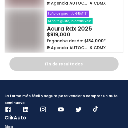
Agencia AUTOCOM
CDMX
1 año de garantía GRATIS*
Si no te gusta, lo devuelves*
Acura Rdx 2025
$919,000
Enganche desde:
$184,000*
Agencia AUTOCOM
CDMX
Fin de resultados
La forma más fácil y segura para vender o comprar un auto
seminuevo
ClikAuto
Blog