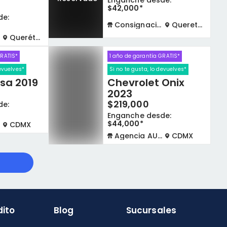
Enganche desde:
$42,000*
de:
Consignación física
Queretaro
Querétaro
GRATIS*
1 año de garantía GRATIS*
devuelves*
Si no te gusta, lo devuelves*
sa 2019
Chevrolet Onix
2023
$219,000
de:
Enganche desde:
$44,000*
CDMX
Agencia AUTOCOM
CDMX
dito
Blog
Sucursales