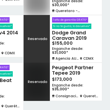
Enganche desde:
$30,000*
Queretaro - La Capilla
GRATIS*
1 año de garantía GRATIS*
devuelves*
Si no te gusta, lo devuelves*
v4 2014
Dodge Grand
Caravan 2019
Reservado
$155,000
de:
Enganche desde:
$31,000*
CDMX
Agencia AUTOCOM
CDMX
Peugeot Partner
GRATIS*
Tepee 2019
devuelves*
$173,000
 Beat
Reservado
Enganche desde:
$35,000*
Consignación virtual
Queretaro
de:
Querétaro