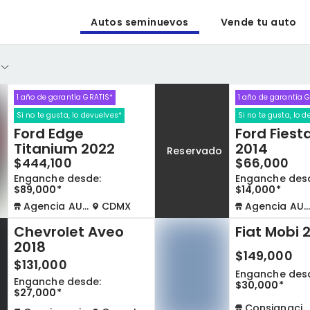
Autos seminuevos
Vende tu auto
1 año de garantía GRATIS*
1 año de garantía 
Si no te gusta, lo devuelves*
Si no te gusta, lo 
Ford Edge
Ford Fiest
Titanium 2022
2014
Reservado
$444,100
$66,000
Enganche desde:
Enganche des
$89,000*
$14,000*
Agencia AUTOCOM
CDMX
Agencia AUTOCOM
Chevrolet Aveo
Fiat Mobi 
2018
$149,000
$131,000
o
Enganche des
Enganche desde:
$30,000*
$27,000*
Consignación virtual