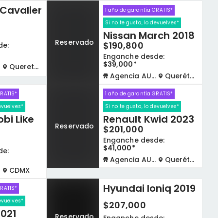
Cavalier
1 año de garantía GRATIS*
Si no te gusta, lo devuelves*
Nissan March 2018
Reservado
$190,800
de:
Enganche desde:
$39,000*
Queretaro
Agencia AUTOCOM
Querétaro
GRATIS*
1 año de garantía GRATIS*
devuelves*
Si no te gusta, lo devuelves*
obi Like
Renault Kwid 2023
Reservado
$201,000
Enganche desde:
$41,000*
de:
Agencia AUTOCOM
Querétaro
CDMX
Hyundai Ioniq 2019
GRATIS*
devuelves*
$207,000
2021
Reservado