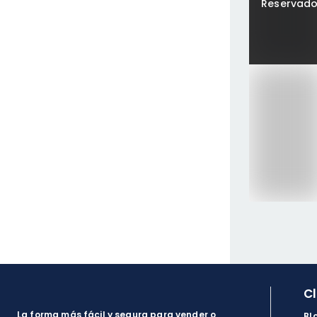
Reservad
C
La forma más fácil y segura para vender o
Bl