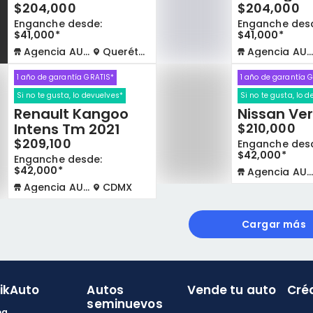
o
$204,000
$204,000
Enganche desde:
Enganche des
$41,000*
$41,000*
Agencia AUTOCOM
Querétaro
Agencia AUTOCOM
1 año de garantía GRATIS*
1 año de garantía 
Si no te gusta, lo devuelves*
Si no te gusta, lo 
Renault Kangoo
Nissan Ver
Intens Tm 2021
$210,000
$209,100
Enganche des
$42,000*
Enganche desde:
$42,000*
Agencia AUTOCOM
Agencia AUTOCOM
CDMX
Cargar más
likAuto
Autos
Vende tu auto
Cré
seminuevos
og