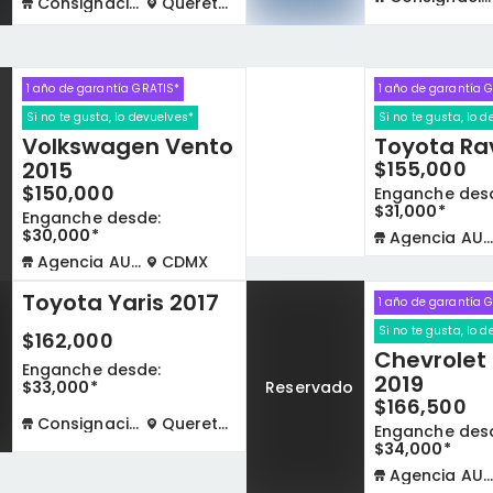
Consignación virtual
Queretaro
1 año de garantía GRATIS*
1 año de garantía 
Si no te gusta, lo devuelves*
Si no te gusta, lo 
Volkswagen Vento
Toyota Ra
2015
$155,000
o
$150,000
Enganche des
$31,000*
Enganche desde:
$30,000*
Agencia AUTOCOM
Agencia AUTOCOM
CDMX
Toyota Yaris 2017
1 año de garantía 
Si no te gusta, lo 
$162,000
Chevrolet
o
Enganche desde:
2019
$33,000*
Reservado
$166,500
Consignación virtual
Queretaro
Enganche des
$34,000*
Agencia AUTOCOM