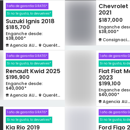
Chevrolet 
1 año de garantía GRATIS*
2021
Si no te gusta, lo devuelves*
$187,000
Suzuki Ignis 2018
o
$185,700
Enganche des
$38,000*
Enganche desde:
$38,000*
Consignación virtual
Agencia AUTOCOM
Querétaro
1 año de garantía GRATIS*
1 año de garantía 
Si no te gusta, lo devuelves*
Si no te gusta, lo 
Renault Kwid 2025
Fiat Fiat M
$196,900
2023
$199,100
Enganche desde:
$40,000*
Enganche des
$40,000*
Agencia AUTOCOM
Querétaro
Agencia AUTOCOM
1 año de garantía GRATIS*
1 año de garantía 
Si no te gusta, lo devuelves*
Si no te gusta, lo 
Kia Rio 2019
Ford Figo 