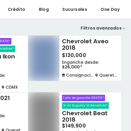
Crédito
Blog
Sucursales
One Day
Filtros avanzados
Chevrolet Aveo
GRATIS*
2018
devuelves*
$130,000
a Ikon
Enganche desde:
$26,000*
Consignación virtual
Queretaro
de:
CDMX
2021
1 año de garantía GRATIS*
Si no te gusta, lo devuelves*
Chevrolet Beat
de:
2018
$149,900
Queretaro