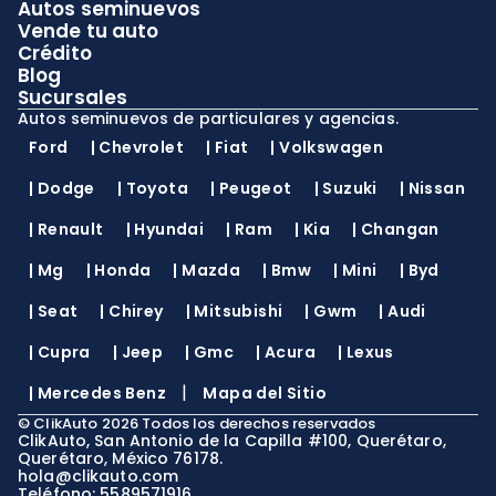
Autos seminuevos
Vende tu auto
Crédito
Blog
Sucursales
Autos seminuevos de particulares y agencias.
Ford
|
Chevrolet
|
Fiat
|
Volkswagen
|
Dodge
|
Toyota
|
Peugeot
|
Suzuki
|
Nissan
|
Renault
|
Hyundai
|
Ram
|
Kia
|
Changan
|
Mg
|
Honda
|
Mazda
|
Bmw
|
Mini
|
Byd
|
Seat
|
Chirey
|
Mitsubishi
|
Gwm
|
Audi
|
Cupra
|
Jeep
|
Gmc
|
Acura
|
Lexus
|
|
Mercedes Benz
Mapa del Sitio
©
ClikAuto
2026
Todos los derechos reservados
ClikAuto, San Antonio de la Capilla #100, Querétaro,
Querétaro, México 76178.
hola@clikauto.com
Teléfono: 5589571916