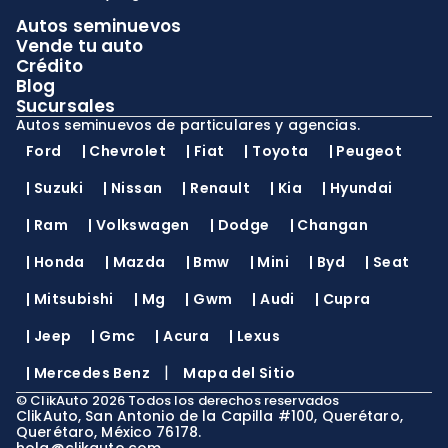
Autos seminuevos
Vende tu auto
Crédito
Blog
Sucursales
Autos seminuevos de particulares y agencias.
Ford
|
Chevrolet
|
Fiat
|
Toyota
|
Peugeot
|
Suzuki
|
Nissan
|
Renault
|
Kia
|
Hyundai
|
Ram
|
Volkswagen
|
Dodge
|
Changan
|
Honda
|
Mazda
|
Bmw
|
Mini
|
Byd
|
Seat
|
Mitsubishi
|
Mg
|
Gwm
|
Audi
|
Cupra
|
Jeep
|
Gmc
|
Acura
|
Lexus
|
|
Mercedes Benz
Mapa del Sitio
©
ClikAuto
2026
Todos los derechos reservados
ClikAuto, San Antonio de la Capilla #100, Querétaro,
Querétaro, México 76178.