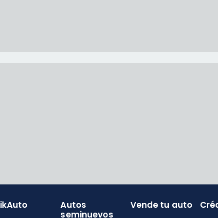
likAuto
Autos
Vende tu auto
Cré
seminuevos