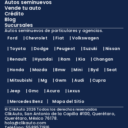
Autos seminuevos
Vende tu auto
Crédito
Blog
Sucursales
Autos seminuevos de particulares y agencias.
Ford
|
Chevrolet
|
Fiat
|
Volkswagen
|
Toyota
|
Dodge
|
Peugeot
|
Suzuki
|
Nissan
|
Renault
|
Hyundai
|
Ram
|
Kia
|
Changan
|
Honda
|
Mazda
|
Bmw
|
Mini
|
Byd
|
Seat
|
Mitsubishi
|
Mg
|
Gwm
|
Audi
|
Cupra
|
Jeep
|
Gmc
|
Acura
|
Lexus
|
|
Mercedes Benz
Mapa del Sitio
©
ClikAuto
2026
Todos los derechos reservados
ClikAuto, San Antonio de la Capilla #100, Querétaro,
Querétaro, México 76178.
hola@clikauto.com
Teléfono: 5589571916