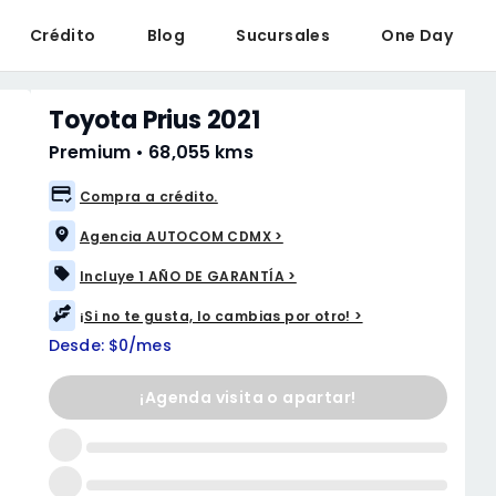
Crédito
Blog
Sucursales
One Day
Toyota Prius 2021
Premium
•
68,055 kms
Compra a crédito.
Agencia AUTOCOM CDMX >
Incluye 1 AÑO DE GARANTÍA >
¡Si no te gusta, lo cambias por otro! >
Desde: $0/mes
¡Agenda visita o apartar!