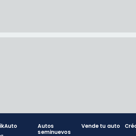
likAuto
Autos
Vende tu auto
Cré
seminuevos
og