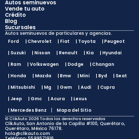
Autos seminuevos
Vende tu auto
Crédito
Blog
Sucursales
Autos seminuevos de particulares y agencias.
Ford
|
Chevrolet
|
Fiat
|
Toyota
|
Peugeot
|
Suzuki
|
Nissan
|
Renault
|
Kia
|
Hyundai
|
Ram
|
Volkswagen
|
Dodge
|
Changan
|
Honda
|
Mazda
|
Bmw
|
Mini
|
Byd
|
Seat
|
Mitsubishi
|
Mg
|
Gwm
|
Audi
|
Cupra
|
Jeep
|
Gmc
|
Acura
|
Lexus
|
|
Mercedes Benz
Mapa del Sitio
©
ClikAuto
2026
Todos los derechos reservados
ClikAuto, San Antonio de la Capilla #100, Querétaro,
Querétaro, México 76178.
hola@clikauto.com
Teléfono: 5589571916