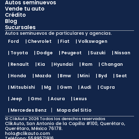
Autos seminuevos
Vende tu auto
Crédito
Blog
Sucursales
Autos seminuevos de particulares y agencias.
Ford
|
Chevrolet
|
Fiat
|
Volkswagen
|
Toyota
|
Dodge
|
Peugeot
|
Suzuki
|
Nissan
|
Renault
|
Kia
|
Hyundai
|
Ram
|
Changan
|
Honda
|
Mazda
|
Bmw
|
Mini
|
Byd
|
Seat
|
Mitsubishi
|
Mg
|
Gwm
|
Audi
|
Cupra
|
Jeep
|
Gmc
|
Acura
|
Lexus
|
|
Mercedes Benz
Mapa del Sitio
©
ClikAuto
2026
Todos los derechos reservados
ClikAuto, San Antonio de la Capilla #100, Querétaro,
Querétaro, México 76178.
hola@clikauto.com
Teléfono: 5589571916