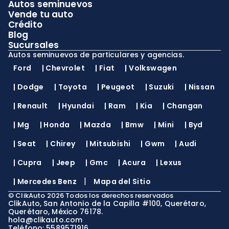
Autos seminuevos
Vende tu auto
Crédito
Blog
Sucursales
Autos seminuevos de particulares y agencias.
Ford
|
Chevrolet
|
Fiat
|
Volkswagen
|
Dodge
|
Toyota
|
Peugeot
|
Suzuki
|
Nissan
|
Renault
|
Hyundai
|
Ram
|
Kia
|
Changan
|
Mg
|
Honda
|
Mazda
|
Bmw
|
Mini
|
Byd
|
Seat
|
Chirey
|
Mitsubishi
|
Gwm
|
Audi
|
Cupra
|
Jeep
|
Gmc
|
Acura
|
Lexus
|
|
Mercedes Benz
Mapa del Sitio
©
ClikAuto
2026
Todos los derechos reservados
ClikAuto, San Antonio de la Capilla #100, Querétaro,
Querétaro, México 76178.
hola@clikauto.com
Teléfono: 5589571916