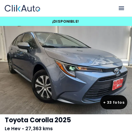
¡
DISPONIBLE
!
+
33
fotos
Toyota Corolla 2025
Le Hev
•
27,363 kms