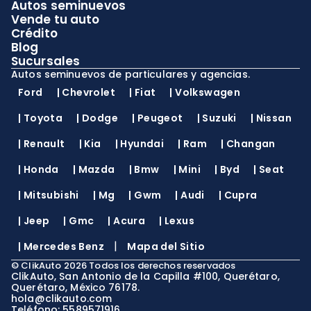
Autos seminuevos
Vende tu auto
Crédito
Blog
Sucursales
Autos seminuevos de particulares y agencias.
Ford
|
Chevrolet
|
Fiat
|
Volkswagen
|
Toyota
|
Dodge
|
Peugeot
|
Suzuki
|
Nissan
|
Renault
|
Kia
|
Hyundai
|
Ram
|
Changan
|
Honda
|
Mazda
|
Bmw
|
Mini
|
Byd
|
Seat
|
Mitsubishi
|
Mg
|
Gwm
|
Audi
|
Cupra
|
Jeep
|
Gmc
|
Acura
|
Lexus
|
|
Mercedes Benz
Mapa del Sitio
©
ClikAuto
2026
Todos los derechos reservados
ClikAuto, San Antonio de la Capilla #100, Querétaro,
Querétaro, México 76178.
hola@clikauto.com
Teléfono: 5589571916