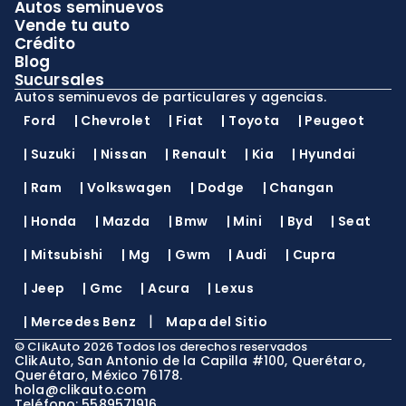
Autos seminuevos
Vende tu auto
Crédito
Blog
Sucursales
Autos seminuevos de particulares y agencias.
Ford
|
Chevrolet
|
Fiat
|
Toyota
|
Peugeot
|
Suzuki
|
Nissan
|
Renault
|
Kia
|
Hyundai
|
Ram
|
Volkswagen
|
Dodge
|
Changan
|
Honda
|
Mazda
|
Bmw
|
Mini
|
Byd
|
Seat
|
Mitsubishi
|
Mg
|
Gwm
|
Audi
|
Cupra
|
Jeep
|
Gmc
|
Acura
|
Lexus
|
|
Mercedes Benz
Mapa del Sitio
©
ClikAuto
2026
Todos los derechos reservados
ClikAuto, San Antonio de la Capilla #100, Querétaro,
Querétaro, México 76178.
hola@clikauto.com
Teléfono: 5589571916