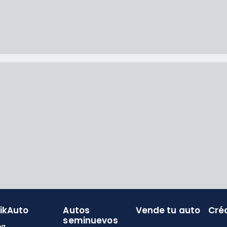
likAuto
Autos
Vende tu auto
Cré
seminuevos
og