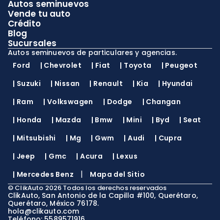
Autos seminuevos
Vende tu auto
Crédito
Blog
Sucursales
Autos seminuevos de particulares y agencias.
Ford
|
Chevrolet
|
Fiat
|
Toyota
|
Peugeot
|
Suzuki
|
Nissan
|
Renault
|
Kia
|
Hyundai
|
Ram
|
Volkswagen
|
Dodge
|
Changan
|
Honda
|
Mazda
|
Bmw
|
Mini
|
Byd
|
Seat
|
Mitsubishi
|
Mg
|
Gwm
|
Audi
|
Cupra
|
Jeep
|
Gmc
|
Acura
|
Lexus
|
|
Mercedes Benz
Mapa del Sitio
©
ClikAuto
2026
Todos los derechos reservados
ClikAuto, San Antonio de la Capilla #100, Querétaro,
Querétaro, México 76178.
hola@clikauto.com
Teléfono: 5589571916