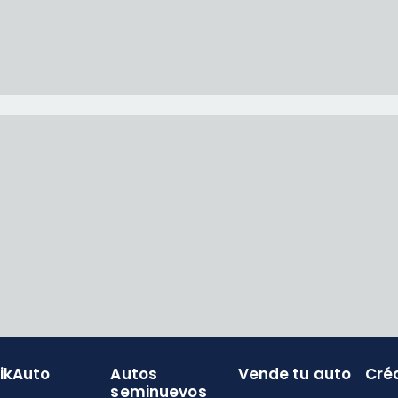
likAuto
Autos
Vende tu auto
Cré
seminuevos