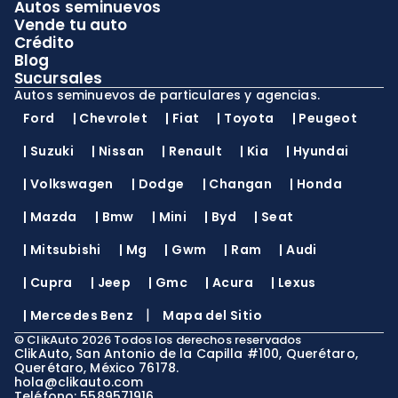
Autos seminuevos
Vende tu auto
Crédito
Blog
Sucursales
Autos seminuevos de particulares y agencias.
Ford
|
Chevrolet
|
Fiat
|
Toyota
|
Peugeot
|
Suzuki
|
Nissan
|
Renault
|
Kia
|
Hyundai
|
Volkswagen
|
Dodge
|
Changan
|
Honda
|
Mazda
|
Bmw
|
Mini
|
Byd
|
Seat
|
Mitsubishi
|
Mg
|
Gwm
|
Ram
|
Audi
|
Cupra
|
Jeep
|
Gmc
|
Acura
|
Lexus
|
|
Mercedes Benz
Mapa del Sitio
©
ClikAuto
2026
Todos los derechos reservados
ClikAuto, San Antonio de la Capilla #100, Querétaro,
Querétaro, México 76178.
hola@clikauto.com
Teléfono: 5589571916