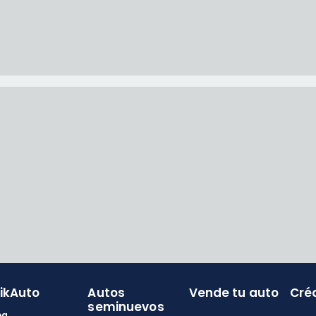
likAuto
Autos
Vende tu auto
Cré
seminuevos
og