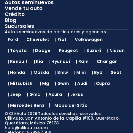
Autos seminuevos
Vende tu auto
Crédito
Blog
Sucursales
Autos seminuevos de particulares y agencias.
Ford
|
Chevrolet
|
Fiat
|
Volkswagen
|
Toyota
|
Dodge
|
Peugeot
|
Suzuki
|
Nissan
|
Renault
|
Kia
|
Hyundai
|
Ram
|
Changan
|
Honda
|
Mazda
|
Bmw
|
Mini
|
Byd
|
Seat
|
Mitsubishi
|
Mg
|
Gwm
|
Audi
|
Cupra
|
Jeep
|
Gmc
|
Acura
|
Lexus
|
|
Mercedes Benz
Mapa del Sitio
©
ClikAuto
2026
Todos los derechos reservados
ClikAuto, San Antonio de la Capilla #100, Querétaro,
Querétaro, México 76178.
hola@clikauto.com
Teléfono: 5589571916