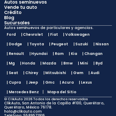
Autos seminuevos
Vende tu auto
Crédito
Blog
Sucursales
Autos seminuevos de particulares y agencias.
Ford
|
Chevrolet
|
Fiat
|
Volkswagen
|
Dodge
|
Toyota
|
Peugeot
|
Suzuki
|
Nissan
|
Renault
|
Hyundai
|
Ram
|
Kia
|
Changan
|
Mg
|
Honda
|
Mazda
|
Bmw
|
Mini
|
Byd
|
Seat
|
Chirey
|
Mitsubishi
|
Gwm
|
Audi
|
Cupra
|
Jeep
|
Gmc
|
Acura
|
Lexus
|
|
Mercedes Benz
Mapa del Sitio
©
ClikAuto
2026
Todos los derechos reservados
ClikAuto, San Antonio de la Capilla #100, Querétaro,
Querétaro, México 76178.
hola@clikauto.com
Teléfono: 5589571916