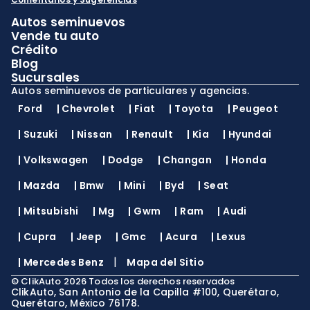
Autos seminuevos
Vende tu auto
Crédito
Blog
Sucursales
Autos seminuevos de particulares y agencias.
Ford
|
Chevrolet
|
Fiat
|
Toyota
|
Peugeot
|
Suzuki
|
Nissan
|
Renault
|
Kia
|
Hyundai
|
Volkswagen
|
Dodge
|
Changan
|
Honda
|
Mazda
|
Bmw
|
Mini
|
Byd
|
Seat
|
Mitsubishi
|
Mg
|
Gwm
|
Ram
|
Audi
|
Cupra
|
Jeep
|
Gmc
|
Acura
|
Lexus
|
|
Mercedes Benz
Mapa del Sitio
©
ClikAuto
2026
Todos los derechos reservados
ClikAuto, San Antonio de la Capilla #100, Querétaro,
Querétaro, México 76178.