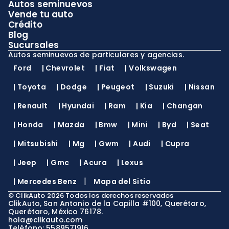
Autos seminuevos
Vende tu auto
Crédito
Blog
Sucursales
Autos seminuevos de particulares y agencias.
Ford
|
Chevrolet
|
Fiat
|
Volkswagen
|
Toyota
|
Dodge
|
Peugeot
|
Suzuki
|
Nissan
|
Renault
|
Hyundai
|
Ram
|
Kia
|
Changan
|
Honda
|
Mazda
|
Bmw
|
Mini
|
Byd
|
Seat
|
Mitsubishi
|
Mg
|
Gwm
|
Audi
|
Cupra
|
Jeep
|
Gmc
|
Acura
|
Lexus
|
|
Mercedes Benz
Mapa del Sitio
©
ClikAuto
2026
Todos los derechos reservados
ClikAuto, San Antonio de la Capilla #100, Querétaro,
Querétaro, México 76178.
hola@clikauto.com
Teléfono: 5589571916