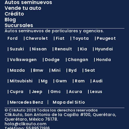
Autos seminuevos
Vende tu auto
Crédito
Blog
Sucursales
Autos seminuevos de particulares y agencias.
Ford
|
Chevrolet
|
Fiat
|
Toyota
|
Peugeot
|
Suzuki
|
Nissan
|
Renault
|
Kia
|
Hyundai
|
Volkswagen
|
Dodge
|
Changan
|
Honda
|
Mazda
|
Bmw
|
Mini
|
Byd
|
Seat
|
Mitsubishi
|
Mg
|
Gwm
|
Ram
|
Audi
|
Cupra
|
Jeep
|
Gmc
|
Acura
|
Lexus
|
|
Mercedes Benz
Mapa del Sitio
©
ClikAuto
2026
Todos los derechos reservados
ClikAuto, San Antonio de la Capilla #100, Querétaro,
Querétaro, México 76178.
hola@clikauto.com
Teléfono: 5589571916