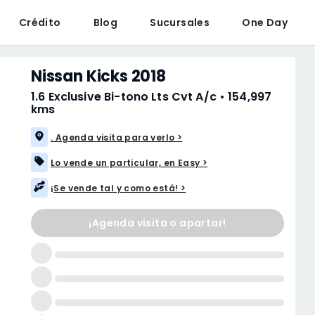
Crédito
Blog
Sucursales
One Day
Nissan Kicks 2018
1.6 Exclusive Bi-tono Lts Cvt A/c
•
154,997 
kms
. Agenda visita para verlo >
Lo vende un particular, en Easy >
¡Se vende tal y como está! >
¡Agenda visita o apartar!