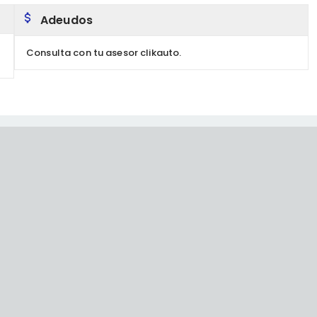
Adeudos
Consulta con tu asesor clikauto.