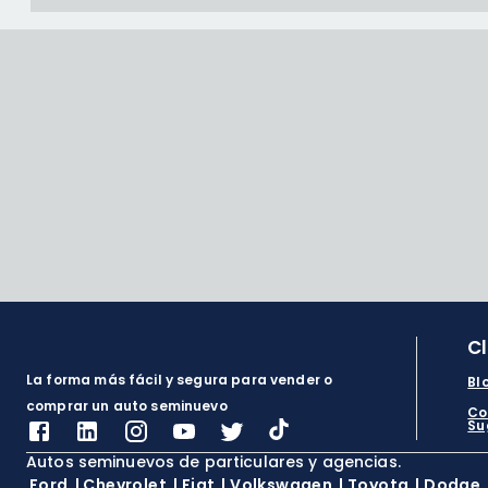
C
La forma más fácil y segura para vender o
Bl
comprar un auto seminuevo
Co
Su
Autos seminuevos de particulares y agencias.
Ford
|
Chevrolet
|
Fiat
|
Volkswagen
|
Toyota
|
Dodge