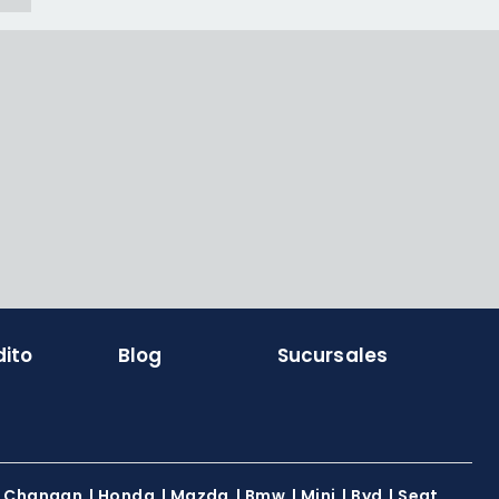
dito
Blog
Sucursales
|
Changan
|
Honda
|
Mazda
|
Bmw
|
Mini
|
Byd
|
Seat