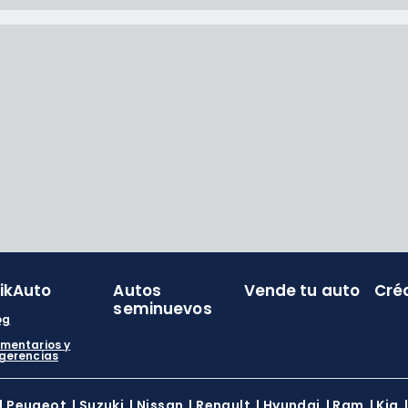
likAuto
Autos
Vende tu auto
Cré
seminuevos
og
mentarios y
gerencias
|
Peugeot
|
Suzuki
|
Nissan
|
Renault
|
Hyundai
|
Ram
|
Kia