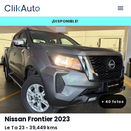
¡
DISPONIBLE
!
+
40
fotos
Nissan Frontier 2023
Le Ta 23
•
39,449 kms